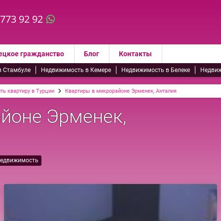
 773 92 92
ецкое гражданство
Блог
Контакты
в Стамбуле
Недвижимость в Кемере
Недвижимость в Белеке
Недвиж
ть квартиру в Турции
Квартиры в микрорайоне Эрменек, Анталия
йоне Эрменек,
недвижимость