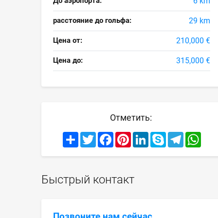
До аэропорта:
6 km
расстояние до гольфа:
29 km
Цена от:
210,000 €
Цена до:
315,000 €
Отметить:
Share
Twitter
Facebook
Pinterest
LinkedIn
Skype
Telegram
What
Быстрый контакт
Позвоните нам сейчас