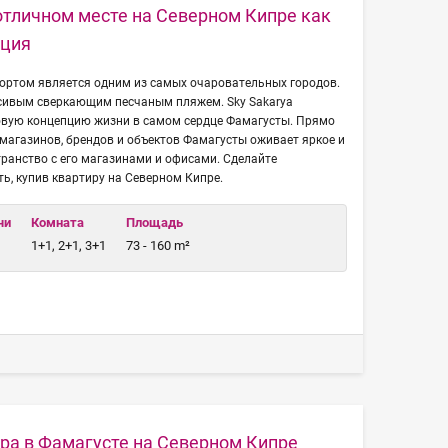
тличном месте на Северном Кипре как
иция
портом является одним из самых очаровательных городов.
асивым сверкающим песчаным пляжем. Sky Sakarya
овую концепцию жизни в самом сердце Фамагусты. Прямо
магазинов, брендов и объектов Фамагусты оживает яркое и
ранство с его магазинами и офисами. Сделайте
ь, купив квартиру на Северном Кипре.
чи
Комната
Площадь
1+1, 2+1, 3+1
73 - 160 m²
ра в Фамагусте на Северном Кипре