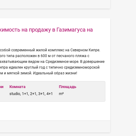
имость на продажу в Газимагуса на
 собой современный жилой комплекс на Северном Кипре.
го типа расположен в 600 м от песчаного пляжа с
ахватывающим видом на Средиземное море. В довершение
Кипра идеален круглый год с типично средиземноморской
ом и мягкой зимой. Идеальный образ жизни!
чи
Комната
Площадь
studio, 1+1, 2+1, 3+1, 4+1
m²