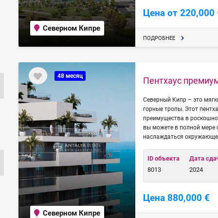
Цена от 220,000 
Северном Кипре
ПОДРОБНЕЕ
48 месяц
Пентхаус премиум
Северный Кипр – это мягк
горные тропы. Этот пентх
преимущества в роскошной
вы можете в полной мере 
наслаждаться окружающей
ID объекта
Дата сда
8013
2024
Цена 880,000 €
Северном Кипре