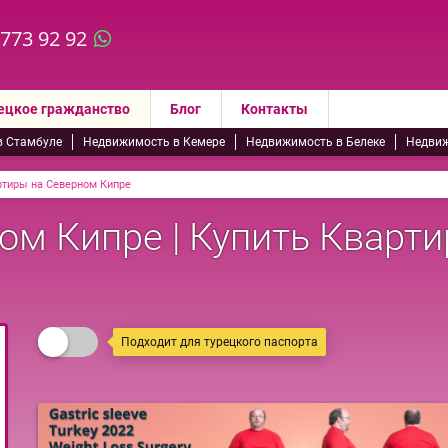
 773 92 92
ецкое гражданство
Блог
Контакты
в Стамбуле
Недвижимость в Кемере
Недвижимость в Белеке
Недвиж
ртиры на Северном Кипре
ом Кипре | Купить Кварти
Подходит для турецкого паспорта