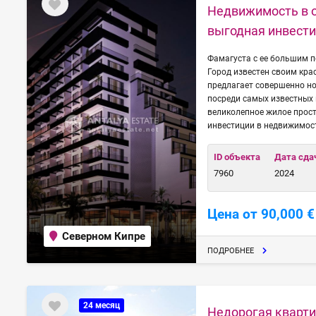
Недвижимость в о
выгодная инвест
Фамагуста с ее большим 
Город известен своим кр
предлагает совершенно н
посреди самых известных 
великолепное жилое прост
инвестиции в недвижимост
ID объекта
Дата сда
7960
2024
Цена от 90,000 €
Северном Кипре
ПОДРОБНЕЕ
24 месяц
Недорогая кварти