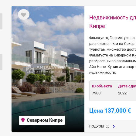
Недвижимость для
Кипре
Фамагуста, Газимагуса на
расположенным на Северно
туристам множество досто
Фамагусте на Северном К
разбросаны по различным
Айя-Напе. Купив эти апар
недвижимость.
ID объекта
Дата сда
7980
2022
Цена 137,000 €
Северном Кипре
ПОДРОБНЕЕ