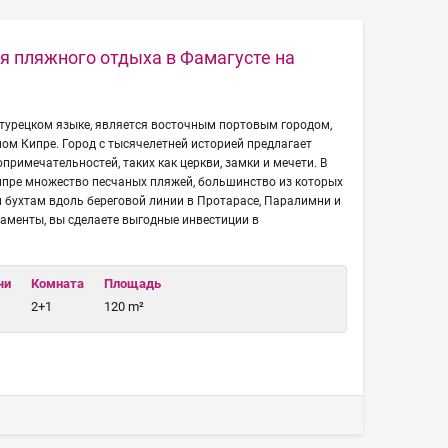
 пляжного отдыха в Фамагусте на
 турецком языке, является восточным портовым городом,
м Кипре. Город с тысячелетней историей предлагает
примечательностей, таких как церкви, замки и мечети. В
ипре множество песчаных пляжей, большинство из которых
 бухтам вдоль береговой линии в Протарасе, Паралимни и
таменты, вы сделаете выгодные инвестиции в
чи
Комната
Площадь
2+1
120 m²