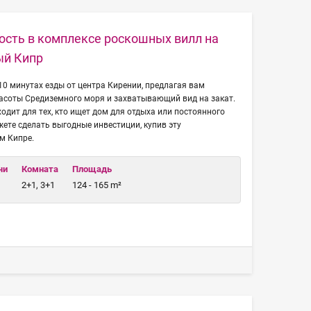
сть в комплексе роскошных вилл на
ый Кипр
 10 минутах езды от центра Кирении, предлагая вам
асоты Средиземного моря и захватывающий вид на закат.
одит для тех, кто ищет дом для отдыха или постоянного
ете сделать выгодные инвестиции, купив эту
м Кипре.
чи
Комната
Площадь
2+1, 3+1
124 - 165 m²