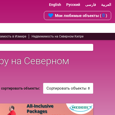
English
Русский
فارسی
العربية
0
Мои любимые объекты (
)
имость в Измире
Недвижимость на Северном Кипре
ру на Северном
сортировать объекты: