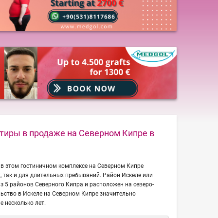
тиры в продаже на Северном Кипре в
в этом гостиничном комплексе на Северном Кипре
х, так и для длительных пребываний. Район Искеле или
з 5 районов Северного Кипра и расположен на северо-
льство в Искеле на Северном Кипре значительно
е несколько лет.