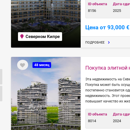
ID объекта
Дата сда
8156
2025
Цена от 93,000 €
Северном Кипре
ПОДРОБНЕЕ
48 месяц
Покупка элитной
Эта недвижимость на Севе
Покупка может быть осуще
постепенно становится о
недвижимость. Этот проек
повышает качество их жиз
ID объекта
Дата сда
8014
2024