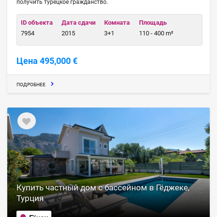
получить турецкое гражданство.
ID объекта
Дата сдачи
Комната
Площадь
7954
2015
3+1
110 - 400 m²
Цена 495,000 €
ПОДРОБНЕЕ
Купить частный дом с бассейном в Гёджеке,
Турция