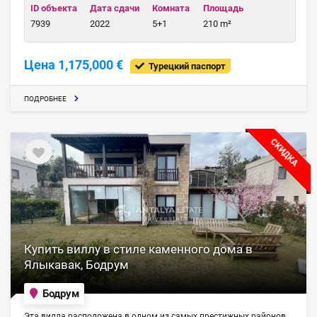
ID объекта
Дата сдачи
Комната
Площадь
7939
2022
5+1
210 m²
Цена 1,175,000 €
Турецкий паспорт
ПОДРОБНЕЕ
СКИДКА
Купить виллу в стиле каменного дома в
Ялыкавак, Бодрум
Бодрум
Эта вилла расположена в одном из самых престижных районов