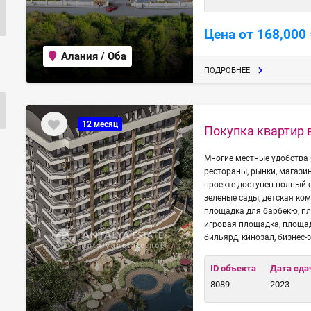
Цена от 168,000 
Алания / Оба
ПОДРОБНЕЕ
12 месяц
Покупка квартир 
Многие местные удобства 
рестораны, рынки, магази
проекте доступен полный 
зеленые сады, детская ко
площадка для барбекю, пл
игровая площадка, площадк
бильярд, кинозал, бизнес-з
ID объекта
Дата сда
8089
2023