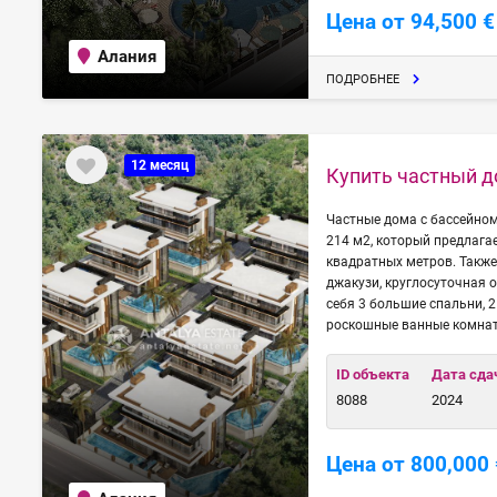
Цена от 94,500 €
Алания
ПОДРОБНЕЕ
12 месяц
Купить частный д
Частные дома с бассейно
214 м2, который предлаг
квадратных метров. Также
джакузи, круглосуточная 
себя 3 большие спальни, 
роскошные ванные комна
ID объекта
Дата сда
8088
2024
Цена от 800,000 