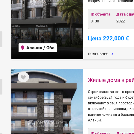
современной сантехникой 
ID объекта
Дата сда
8130
2022
Цена 222,000 €
Алания / Оба
ПОДРОБНЕЕ
Жилые дома в рай
Строительство этого прое
сентябре 2021 года и буде
включают в себя просторн
открытой планировки, об
ванные комнаты и балкон
Аланьи.
ID объекта
Дата сда