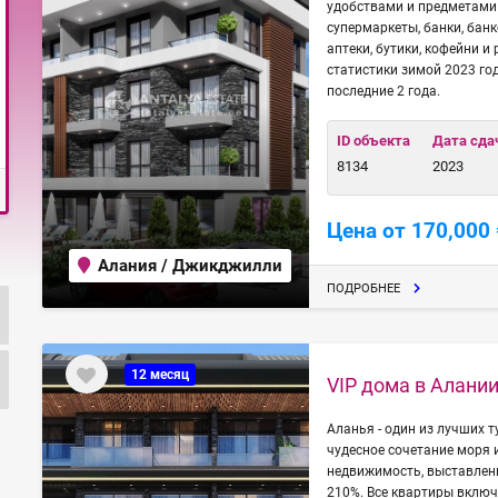
удобствами и предметами 
супермаркеты, банки, бан
аптеки, бутики, кофейни и
статистики зимой 2023 го
последние 2 года.
ID объекта
Дата сда
8134
2023
Цена от 170,000 
Алания / Джикджилли
ПОДРОБНЕЕ
12 месяц
VIP дома в Алании
Аланья - один из лучших 
чудесное сочетание моря 
недвижимость, выставленн
210%. Все квартиры включ