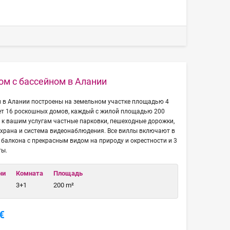
ом с бассейном в Алании
м в Алании построены на земельном участке площадью 4
ает 16 роскошных домов, каждый с жилой площадью 200
 к вашим услугам частные парковки, пешеходные дорожки,
охрана и система видеонаблюдения. Все виллы включают в
2 балкона с прекрасным видом на природу и окрестности и 3
ты.
чи
Комната
Площадь
3+1
200 m²
€