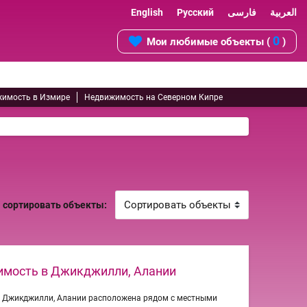
English
Русский
فارسی
العربية
0
Мои любимые объекты (
)
имость в Измире
Недвижимость на Северном Кипре
сортировать объекты:
имость в Джикджилли, Алании
 Джикджилли, Алании расположена рядом с местными