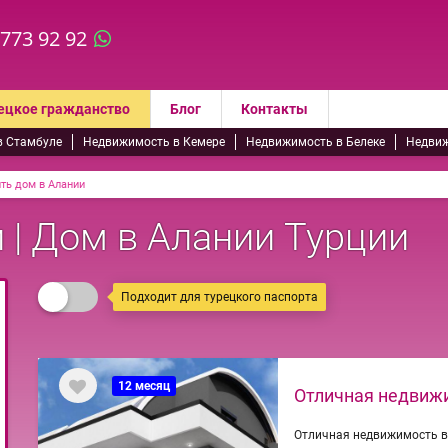
 773 92 92
ецкое гражданство
Блог
Контакты
в Стамбуле
Недвижимость в Кемере
Недвижимость в Белеке
Недвиж
ть дом в Алании
 | Дом в Алании Турции
Подходит для турецкого паспорта
12 месяц
Отличная недвиж
Отличная недвижимость в