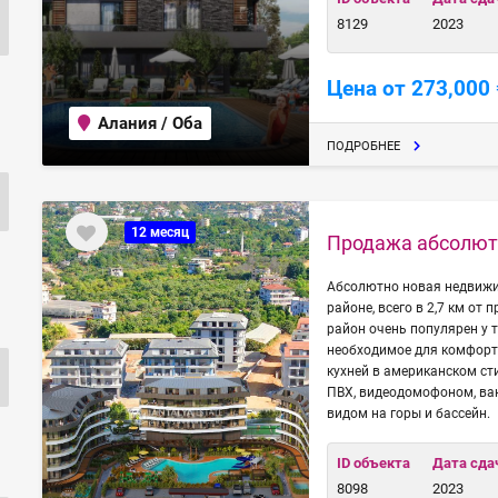
8129
2023
Цена от 273,000 
Алания / Оба
ПОДРОБНЕЕ
12 месяц
Продажа абсолютн
Абсолютно новая недвижи
районе, всего в 2,7 км от
район очень популярен у т
необходимое для комфорт
кухней в американском ст
ПВХ, видеодомофоном, ва
видом на горы и бассейн.
ID объекта
Дата сда
8098
2023