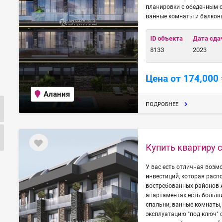
планировки с обеденным 
ванные комнаты и балкон
ID объекта
Дата сда
8133
2023
Цена от 174,000 
Алания
ПОДРОБНЕЕ
Купить квартиру 
У вас есть отличная возм
инвестиций, которая расп
востребованных районов А
апартаментах есть больши
спальни, ванные комнаты,
эксплуатацию "под ключ" 