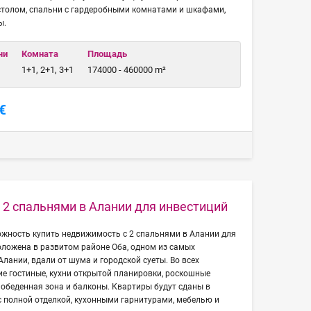
столом, спальни с гардеробными комнатами и шкафами,
ы.
чи
Комната
Площадь
1+1, 2+1, 3+1
174000 - 460000 m²
€
с 2 спальнями в Алании для инвестиций
ожность купить недвижимость с 2 спальнями в Алании для
оложена в развитом районе Оба, одном из самых
лании, вдали от шума и городской суеты. Во всех
е гостиные, кухни открытой планировки, роскошные
 обеденная зона и балконы. Квартиры будут сданы в
с полной отделкой, кухонными гарнитурами, мебелью и