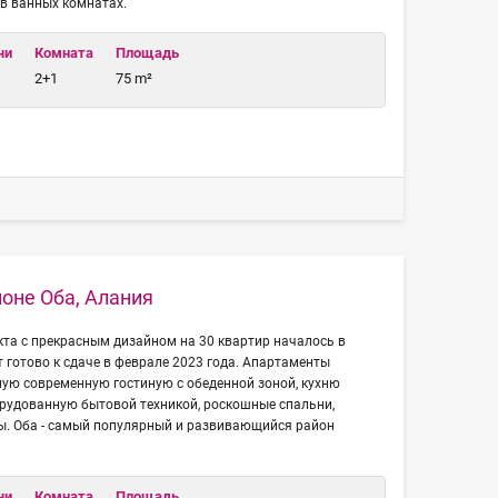
в ванных комнатах.
чи
Комната
Площадь
2+1
75 m²
оне Оба, Алания
кта с прекрасным дизайном на 30 квартир началось в
т готово к сдаче в феврале 2023 года. Апартаменты
ую современную гостиную с обеденной зоной, кухню
орудованную бытовой техникой, роскошные спальни,
ы. Оба - самый популярный и развивающийся район
чи
Комната
Площадь