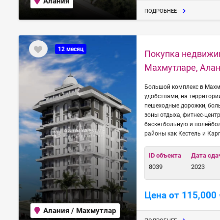
Алания
ПОДРОБНЕЕ
12 месяц
Покупка недвижим
Махмутларе, Алан
Большой комплекс в Мах
удобствами, на территор
пешеходные дорожки, боль
зоны отдыха, фитнес-цент
баскетбольную и волейбо
районы как Кестель и Кар
ID объекта
Дата сда
8039
2023
Цена от 115,000 
Алания / Махмутлар