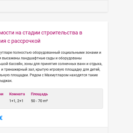
ости на стадии строительства в
ия с рассрочкой
мутларе полностью оборудованный социальными зонами и
ии высажены ландшафтные сады и оборудованы
шой бассейн, зоны для принятия солнечных ванн и отдыха,
р и тренажерный зал, крытую игровую площадку для детей,
льную площадки. Рядом с Махмутларом находятся такие
гыджак.
чи
Комната
Площадь
1+1, 2+1
50 - 70 m²
€