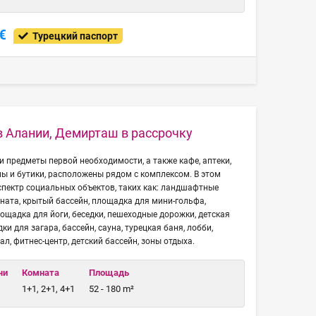
€
Турецкий паспорт
в Алании, Демирташ в рассрочку
и предметы первой необходимости, а также кафе, аптеки,
ны и бутики, расположены рядом с комплексом. В этом
спектр социальных объектов, таких как: ландшафтные
мната, крытый бассейн, площадка для мини-гольфа,
ощадка для йоги, беседки, пешеходные дорожки, детская
и для загара, бассейн, сауна, турецкая баня, лобби,
ал, фитнес-центр, детский бассейн, зоны отдыха.
чи
Комната
Площадь
1+1, 2+1, 4+1
52 - 180 m²