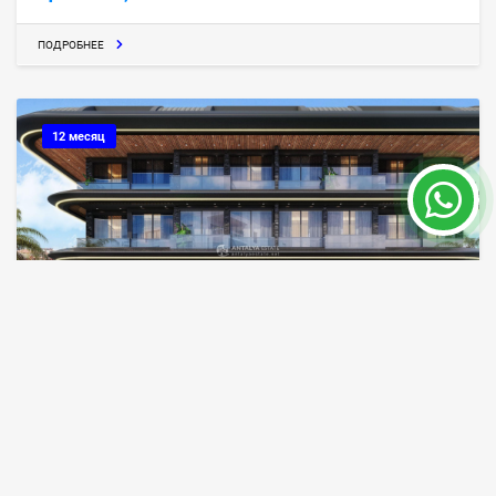
ПОДРОБНЕЕ
12 месяц
VIP дома в Алании, Турция
Алания
ID объекта
Площадь
8133
174000 - 460000 m²