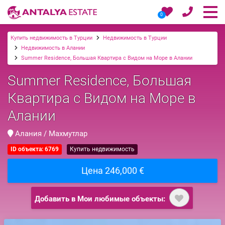
0
Купить недвижимость в Турции
Недвижимость в Турции
Недвижимость в Алании
Summer Residence, Большая Квартира с Видом на Море в Алании
Summer Residence, Большая
Квартира с Видом на Море в
Алании
Алания / Махмутлар
ID объекта: 6769
Купить недвижимость
Цена 246,000 €
Добавить в Мои любимые объекты: