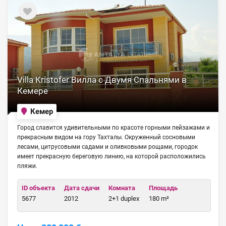
Villa Kristofer Вилла с Двумя Спальнями в
Кемере
Кемер
Город славится удивительными по красоте горными пейзажами и
прекрасным видом на гору Тахталы. Окруженный сосновыми
лесами, цитрусовыми садами и оливковыми рощами, городок
имеет прекрасную береговую линию, на которой расположились
пляжи.
ID объекта
Дата сдачи
Комната
Площадь
5677
2012
2+1 duplex
180 m²