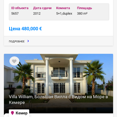
ID объекта
Дата сдачи
Комната
Площадь
5657
2012
5+1,duplex
380 m²
Цена 480,000 €
ПОДРОБНЕЕ
Villa William, Большая Вилла с Видом на Море в
Кемере
Кемер