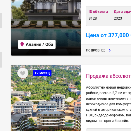
ID объекта
Дата сда
8128
2023
Цена от 377,000 
Алания / Оба
ПОДРОБНЕЕ
12 месяц
Продажа абсолютн
Абсолютно новая недвижи
районе, всего в 2,7 км от
район очень популярен у т
необходимое для комфорт
кухней в американском ст
ПВХ, видеодомофоном, ва
видом на горы и бассейн.