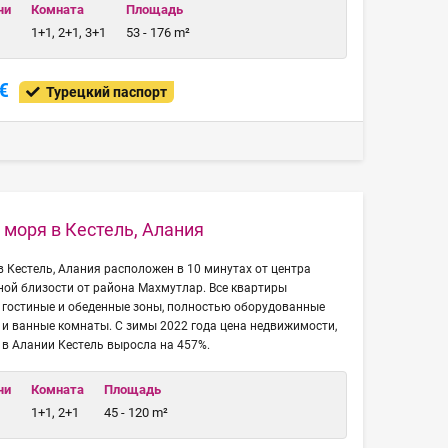
чи
Комната
Площадь
1+1, 2+1, 3+1
53 - 176 m²
€
Турецкий паспорт
 моря в Кестель, Алания
в Кестель, Алания расположен в 10 минутах от центра
ной близости от района Махмутлар. Все квартиры
 гостиные и обеденные зоны, полностью оборудованные
 и ванные комнаты. С зимы 2022 года цена недвижимости,
в Алании Кестель выросла на 457%.
чи
Комната
Площадь
1+1, 2+1
45 - 120 m²