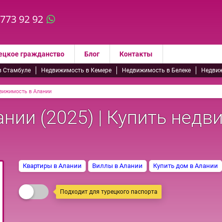
 773 92 92
ецкое гражданство
Блог
Контакты
в Стамбуле
Недвижимость в Кемере
Недвижимость в Белеке
Недвиж
вижимость в Алании
нии (2025) | Купить недв
Квартиры в Алании
Виллы в Алании
Купить дом в Алании
Подходит для турецкого паспорта