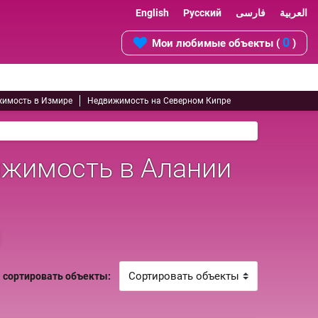
English
Русский
فارسی
العربية
0
Мои любимые объекты (
)
имость в Измире
Недвижимость на Северном Кипре
ижимость в Алании
сортировать объекты: