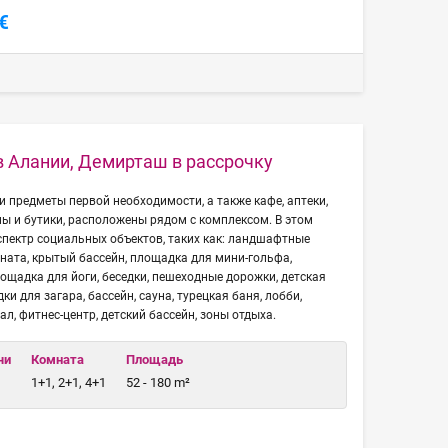
€
в Алании, Демирташ в рассрочку
и предметы первой необходимости, а также кафе, аптеки,
ны и бутики, расположены рядом с комплексом. В этом
спектр социальных объектов, таких как: ландшафтные
мната, крытый бассейн, площадка для мини-гольфа,
ощадка для йоги, беседки, пешеходные дорожки, детская
и для загара, бассейн, сауна, турецкая баня, лобби,
ал, фитнес-центр, детский бассейн, зоны отдыха.
чи
Комната
Площадь
1+1, 2+1, 4+1
52 - 180 m²