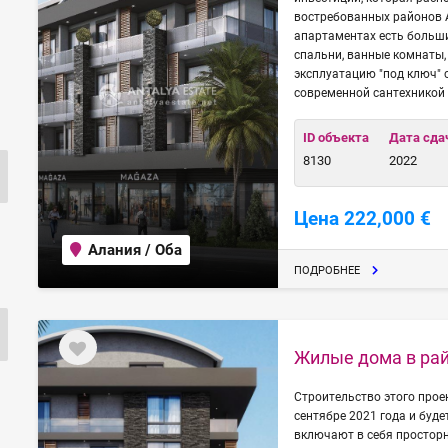
востребованных районов А
апартаментах есть больши
спальни, ванные комнаты,
эксплуатацию "под ключ" 
современной сантехникой 
ID объекта
Дата сда
8130
2022
Цена 222,000 €
Алания / Оба
ПОДРОБНЕЕ
Жилые дома в рай
Строительство этого прое
сентябре 2021 года и буде
включают в себя просторн