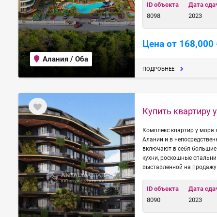
ID объекта
Дата сда
8098
2023
Цена от 168,000 
Алания / Оба
ПОДРОБНЕЕ
Купить квартиру у
Комплекс квартир у моря 
Алании и в непосредствен
включают в себя большие
кухни, роскошные спальни
выставленной на продажу 
ID объекта
Дата сда
8090
2023