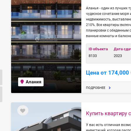
Аланья - один из лучших 
чудесное сочетание моря 
недвижимость, выставленн
210%. Все квартиры включ
планировки с обеденным 
ванные комнаты и балкон
ID объекта
Дата сда
8133
2023
Цена от 174,000 
Алания
ПОДРОБНЕЕ
Купить квартиру 
У вас есть отличная возм
инвестиций, которая расп