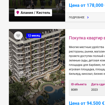
Цена от 178,000 
Алания / Кестель
ПОДРОБНЕЕ
12 месяц
Покупка квартир 
Многие местные удобства 
рестораны, рынки, магази
проекте доступен полный 
зеленые сады, детская ко
площадка для барбекю, пл
игровая площадка, площадк
бильярд, кинозал, бизнес-з
ID объекта
Дата сда
8089
2023
Цена от 94,500 €