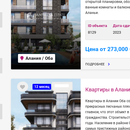
открытой планировки, об
ванные комнаты и балкон
Аланьи.
ID объекта
Дата сда
8129
2023
Цена от 273,000 
Алания / Оба
ПОДРОБНЕЕ
12 месяц
Квартиры в Алани
Квартиры в Алании Оба со 
прекрасных песчаных пляж
главное, что этот объект 
гражданства. Строительст
года. Население в районе 
самых престижных районо