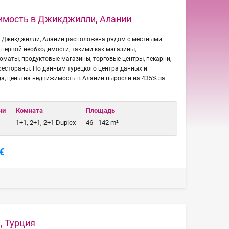
имость в Джикджилли, Алании
 Джикджилли, Алании расположена рядом с местными
первой необходимости, такими как магазины,
коматы, продуктовые магазины, торговые центры, пекарни,
 рестораны. По данным турецкого центра данных и
да, цены на недвижимость в Алании выросли на 435% за
чи
Комната
Площадь
1+1, 2+1, 2+1 Duplex
46 - 142 m²
€
, Турция