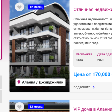
12 месяц
Отличная недвиж
Отличная недвижимость в
удобствами и предметами 
супермаркеты, банки, бан
аптеки, бутики, кофейни и
статистики зимой 2023 го
последние 2 года.
ID объекта
Дата сда
8134
2023
Цена от 170,000 
Алания / Джикджилли
ПОДРОБНЕЕ
12 месяц
VIP дома в Алании