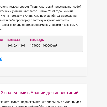
туристических городов Турции, который представляет собой
и тихих и уникальных лесов. Зимой 2023 года цены на
ую на продажу в Алании, за последний год выросли на
ают в себя просторную гостиную, кухню открытой
столом, спальни с гардеробными комнатами и шкафами,
ы.
чи
Комната
Площадь
1+1, 2+1, 3+1
174000 - 460000 m²
€
с 2 спальнями в Алании для инвестиций
ожность купить недвижимость с 2 спальнями в Алании для
оложена в развитом районе Оба, одном из самых