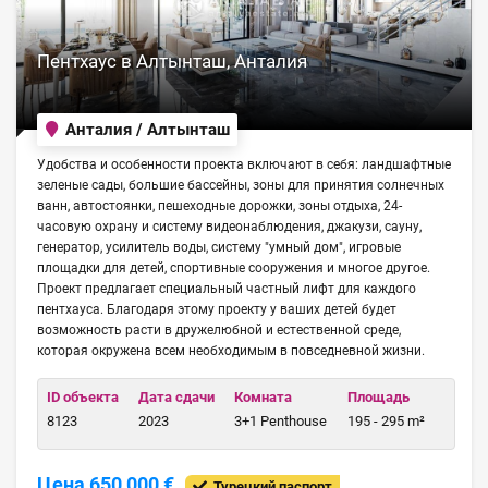
Пентхаус в Алтынташ, Анталия
Анталия / Алтынташ
Удобства и особенности проекта включают в себя: ландшафтные
зеленые сады, большие бассейны, зоны для принятия солнечных
ванн, автостоянки, пешеходные дорожки, зоны отдыха, 24-
часовую охрану и систему видеонаблюдения, джакузи, сауну,
генератор, усилитель воды, систему "умный дом", игровые
площадки для детей, спортивные сооружения и многое другое.
Проект предлагает специальный частный лифт для каждого
пентхауса. Благодаря этому проекту у ваших детей будет
возможность расти в дружелюбной и естественной среде,
которая окружена всем необходимым в повседневной жизни.
ID объекта
Дата сдачи
Комната
Площадь
8123
2023
3+1 Penthouse
195 - 295 m²
Цена 650,000 €
Турецкий паспорт