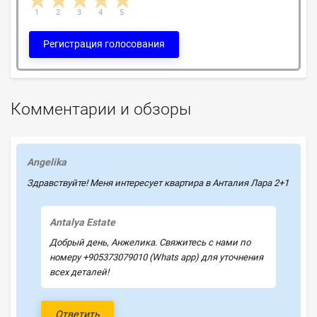
1 star
2 stars
3 stars
4 stars
5 stars
1
2
3
4
5
Регистрация голосования
Комментарии и обзоры
Angelika
Здравствуйте! Меня интересует квартира в Анталия Лара 2+1
Antalya Estate
Добрый день, Анжелика. Свяжитесь с нами по
номеру +905373079010 (Whats app) для уточнения
всех деталей!
Ответить