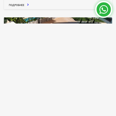
ПОДРОБНЕЕ
ПРОДАНО
Стильные Современные Апартаменты в
Хурме, Коньяалты
Анталия / Коньяалты
ID объекта
Площадь
7810
60 - 90 m²