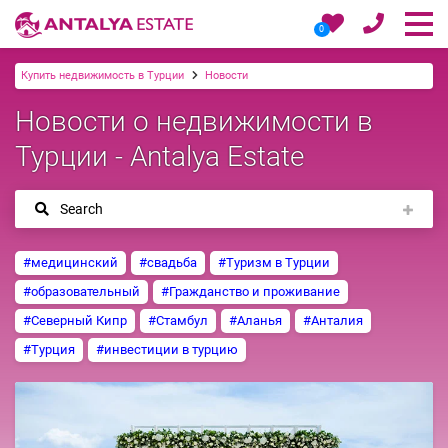
0
Купить недвижимость в Турции
Новости
Новости о недвижимости в
Турции - Antalya Estate
Search
#медицинский
#свадьба
#Туризм в Турции
#образовательный
#Гражданство и проживание
#Северный Кипр
#Стамбул
#Аланья
#Анталия
#Турция
#инвестиции в турцию