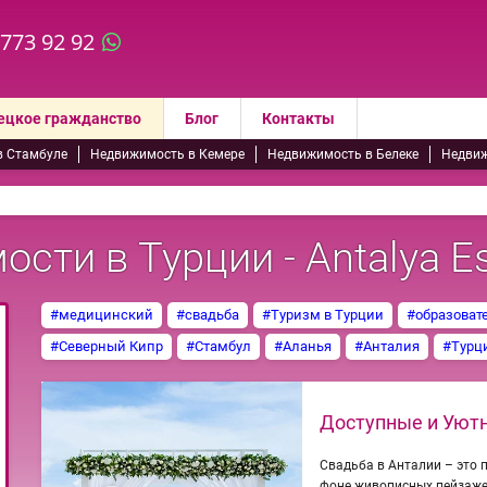
 773 92 92
ецкое гражданство
Блог
Контакты
в Стамбуле
Недвижимость в Кемере
Недвижимость в Белеке
Недвиж
сти в Турции - Antalya Es
#медицинский
#свадьба
#Туризм в Турции
#образоват
#Северный Кипр
#Стамбул
#Аланья
#Анталия
#Турц
Доступные и Уютн
Свадьба в Анталии – это
фоне живописных пейзажей