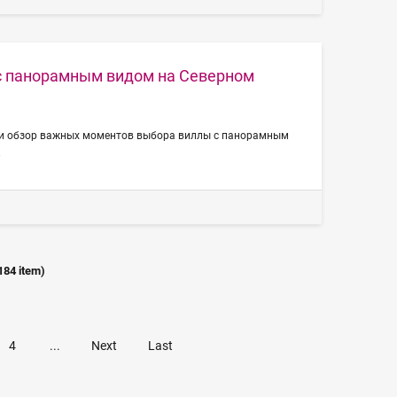
с панорамным видом на Северном
и обзор важных моментов выбора виллы с панорамным
.
184
item)
4
...
Next
Last