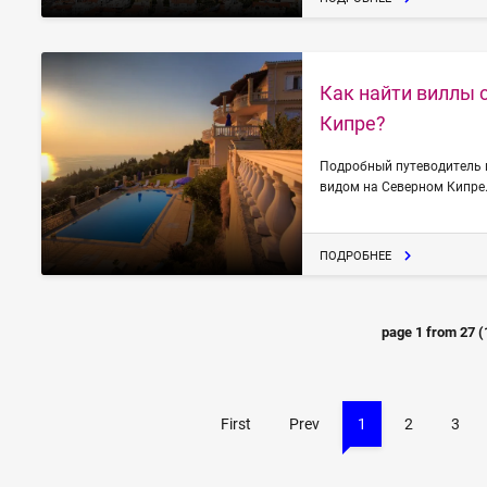
Как найти виллы 
Кипре?
Подробный путеводитель 
видом на Северном Кипре
ПОДРОБНЕЕ
page
1
from
27
(
First
Prev
1
2
3