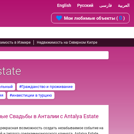
English
Русский
فارسی
العربية
0
Мои любимые объекты (
)
имость в Измире
Недвижимость на Северном Кипре
tate
ельный
#Гражданство и проживание
ия
#инвестиции в турцию
ые Свадьбы в Анталии с Antalya Estate
 прекрасная возможность создать незабываемое событие на
 и теплого средиземноморского климата. Antalya Estate