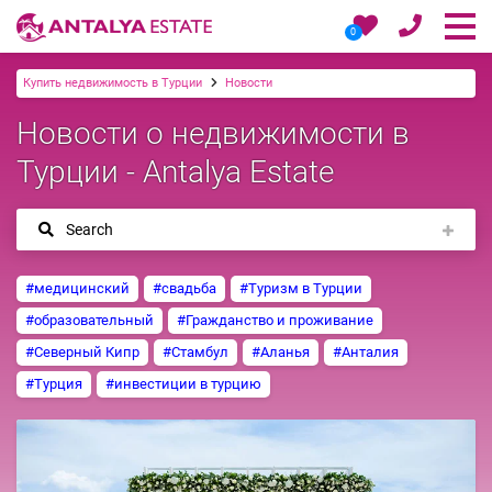
0
Купить недвижимость в Турции
Новости
Новости о недвижимости в
Турции - Antalya Estate
Search
#медицинский
#свадьба
#Туризм в Турции
#образовательный
#Гражданство и проживание
#Северный Кипр
#Стамбул
#Аланья
#Анталия
#Турция
#инвестиции в турцию