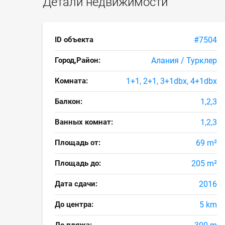
Детали недвижимости
ID объекта
#7504
Город,Район:
Алания / Турклер
Комната:
1+1, 2+1, 3+1dbx, 4+1dbx
Балкон:
1,2,3
Ванных комнат:
1,2,3
Площадь от:
69 m²
Площадь до:
205 m²
Дата сдачи:
2016
До центра:
5 km