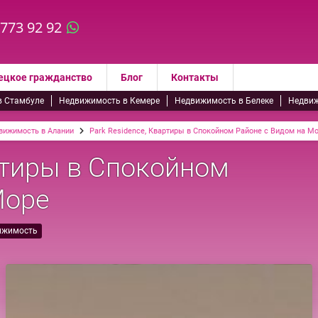
 773 92 92
ецкое гражданство
Блог
Контакты
в Стамбуле
Недвижимость в Кемере
Недвижимость в Белеке
Недвиж
вижимость в Алании
Park Residence, Квартиры в Спокойном Районе с Видом на М
ртиры в Спокойном
Море
ижимость