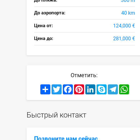
До пляжа:
300 m
До аэропорта:
40 km
Цена от:
124,000 €
Цена до:
281,000 €
Отметить:
Share
Twitter
Facebook
Pinterest
LinkedIn
Skype
Telegram
What
Быстрый контакт
Позвоните нам сейчас