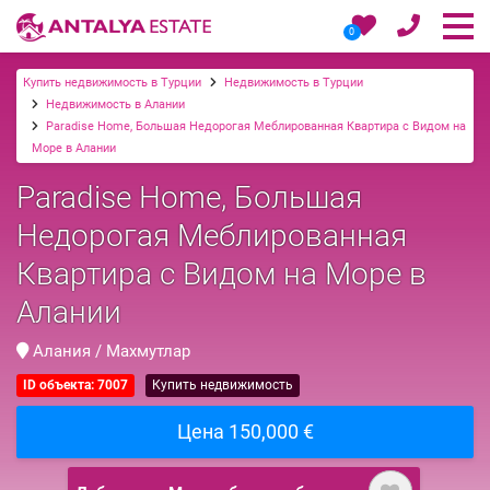
0
Купить недвижимость в Турции
Недвижимость в Турции
Недвижимость в Алании
Paradise Home, Большая Недорогая Меблированная Квартира с Видом на
Море в Алании
Paradise Home, Большая
Недорогая Меблированная
Квартира с Видом на Море в
Алании
Алания / Махмутлар
ID объекта: 7007
Купить недвижимость
Цена 150,000 €