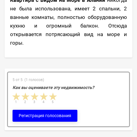
Квартира с Видом на Море в Алании
никогда
не была использована, имеет 2 спальни, 2
ванные комнаты, полностью оборудованную
кухню и огромный балкон. Отсюда
открывается потрясающий вид на море и
горы.
5 от 5 (1 голосов)
Как вы оцениваете эту недвижимость?
1 star
2 stars
3 stars
4 stars
5 stars
1
2
3
4
5
Регистрация голосования