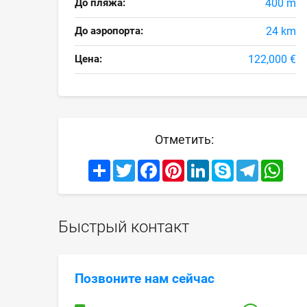
До пляжа:
400 m
До аэропорта:
24 km
Цена:
122,000 €
Отметить:
Share
Twitter
Facebook
Pinterest
LinkedIn
Skype
Telegram
What
Быстрый контакт
Позвоните нам сейчас