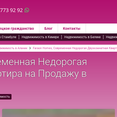
 773 92 92
ецкое гражданство
Блог
Контакты
в Стамбуле
Недвижимость в Кемере
Недвижимость в Белеке
Недвиж
вижимость в Алании
Faraon Homes, Современная Недорогая Двухкомнатная Кварт
еменная Недорогая
тира на Продажу в
имость