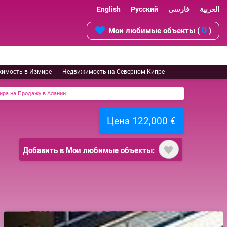
English
Русский
فارسی
العربية
0
Мои любимые объекты (
)
имость в Измире
Недвижимость на Северном Кипре
ира на Продажу в Алании
Цена 122,000 €
Добавить в Мои любимые объекты: