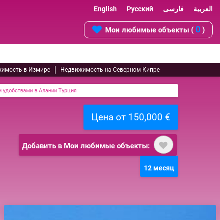
English
Русский
فارسی
العربية
0
Мои любимые объекты (
)
имость в Измире
Недвижимость на Северном Кипре
и удобствами в Алании Турция
Цена от 150,000 €
Добавить в Мои любимые объекты:
12 месяц