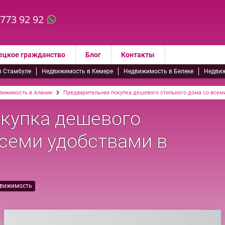
 773 92 92
ецкое гражданство
Блог
Контакты
в Стамбуле
Недвижимость в Кемере
Недвижимость в Белеке
Недвиж
вижимость в Алании
Предварительная покупка дешевого стильного дома со всем
купка дешевого
всеми удобствами в
движимость