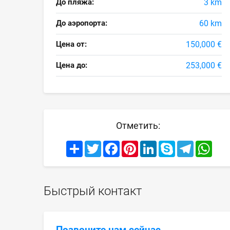
До пляжа:
3 km
До аэропорта:
60 km
Цена от:
150,000 €
Цена до:
253,000 €
Отметить:
Share
Twitter
Facebook
Pinterest
LinkedIn
Skype
Telegram
What
Быстрый контакт
Позвоните нам сейчас