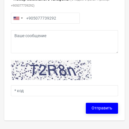
+905077739292)
Отправить