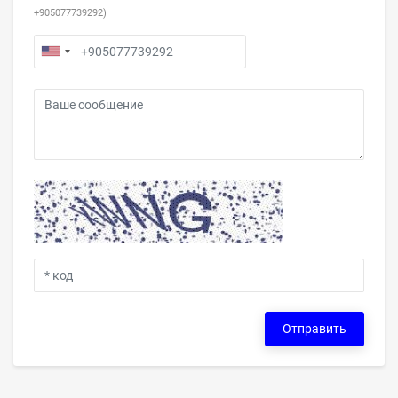
+905077739292)
Отправить