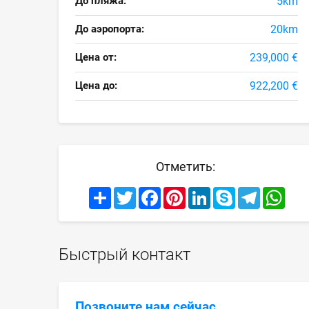
До пляжа:
5km
До аэропорта:
20km
Цена от:
239,000 €
Цена до:
922,200 €
Отметить:
Share
Twitter
Facebook
Pinterest
LinkedIn
Skype
Telegram
What
Быстрый контакт
Позвоните нам сейчас