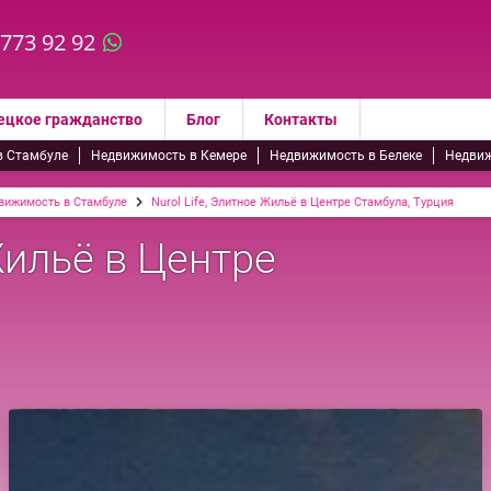
 773 92 92
ецкое гражданство
Блог
Контакты
в Стамбуле
Недвижимость в Кемере
Недвижимость в Белеке
Недвиж
вижимость в Стамбуле
Nurol Life, Элитное Жильё в Центре Стамбула, Турция
Жильё в Центре