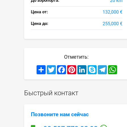
До аэропорта:
20 km
Цена от:
132,000 €
Цена до:
255,000 €
Отметить:
Share
Twitter
Facebook
Pinterest
LinkedIn
Skype
Telegram
What
Быстрый контакт
Позвоните нам сейчас