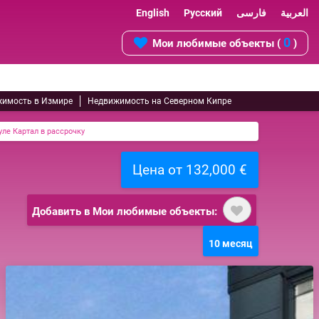
English
Русский
فارسی
العربية
0
Мои любимые объекты (
)
имость в Измире
Недвижимость на Северном Кипре
ле Картал в рассрочку
Цена от 132,000 €
Добавить в Мои любимые объекты:
10 месяц