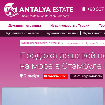
+90 507
Real Estate & Construction Company
Домашняя страница
Недвижимость в Турции
Тур
Недвижимость в Анталии
Недвижимость в Алании
Недвижимость 
Купить недвижимость в Турции
Недвижимость в Турции
Нед
Продажа дешевой н
на море в Стамбуле 
Стамбул
ID объекта: 7851
Купить недвижимость