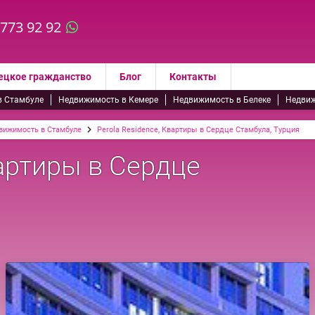
 773 92 92
ецкое гражданство
Блог
Контакты
в Стамбуле
Недвижимость в Кемере
Недвижимость в Белеке
Недвиж
вижимость в Стамбуле
Perola Residence, Квартиры в Сердце Стамбула, Турция
вартиры в Сердце