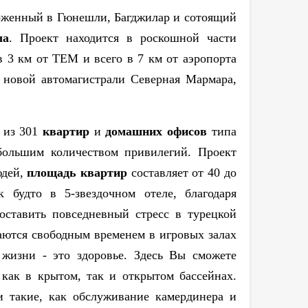
оженный в Гюнешли, Багджилар и сотоящий
ла
.
Проект находится в роскошной части
в 3 км от ТЕМ и всего в 7 км от аэропорта
 новой автомагистрали Северная Мармара,
т из 301
квартир
и
домашних офисов
типа
большим количеством привилегий. Проект
юдей,
площадь квартир
составляет от 40 до
 будто в 5-звездочном отеле, благодаря
оставить повседневный стресс в турецкой
даются свободным временем в игровых залах
жизни - это здоровье. Здесь Вы сможете
 как в крытом, так и открытом бассейнах.
и такие, как обслуживание камердинера и