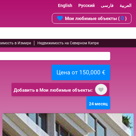
English
Русский
فارسی
العربية
0
Мои любимые объекты (
)
имость в Измире
Недвижимость на Северном Кипре
Цена от 150,000 €
Добавить в Мои любимые объекты:
24 месяц