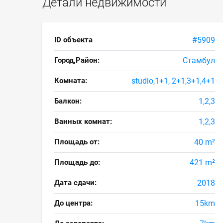
Детали недвижимости
ID объекта
#5909
Город,Район:
Стамбул
Комната:
studio,1+1, 2+1,3+1,4+1
Балкон:
1,2,3
Ванных комнат:
1,2,3
Площадь от:
40 m²
Площадь до:
421 m²
Дата сдачи:
2018
До центра:
15km