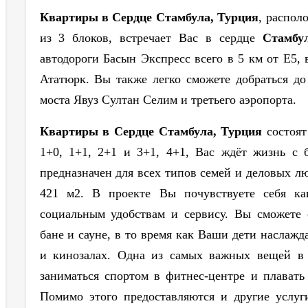
Квартиры в Сердце Стамбула, Турция
, распол
из 3 блоков, встречает Вас в сердце
Стамбу
автодороги Басын Экспресс всего в 5 км от Е5, 
Ататюрк. Вы также легко сможете добраться до
моста Явуз Султан Селим и третьего аэропорта.
Квартиры в Сердце Стамбула, Турция
состоя
1+0, 1+1, 2+1 и 3+1, 4+1, Вас ждёт жизнь с 
предназначен для всех типов семей и деловых л
421 м2.
В проекте Вы почувствуете себя как
социальным удобствам и сервису. Вы сможете 
бане и сауне, в то время как Ваши дети наслаж
и кинозалах. Одна из самых важных вещей в 
заниматься спортом в фитнес-центре и плавать
Помимо этого предоставляются и другие услуг