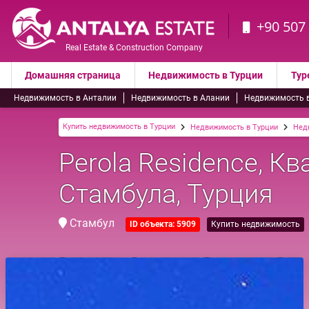
+90 507
Real Estate & Construction Company
Домашняя страница
Недвижимость в Турции
Тур
Недвижимость в Анталии
Недвижимость в Алании
Недвижимость 
Купить недвижимость в Турции
Недвижимость в Турции
Нед
Perola Residence, К
Стамбула, Турция
Стамбул
ID объекта: 5909
Купить недвижимость