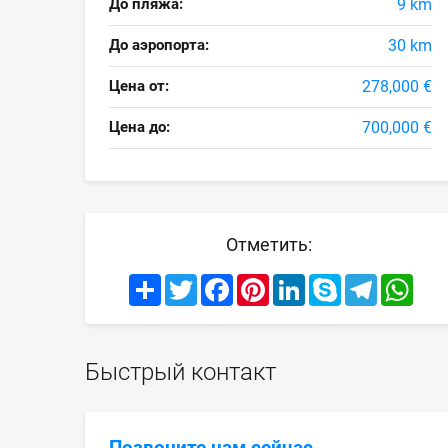
До пляжа:
9 km
До аэропорта:
30 km
Цена от:
278,000 €
Цена до:
700,000 €
Отметить:
Share
Twitter
Facebook
Pinterest
LinkedIn
Skype
Telegram
What
Быстрый контакт
Позвоните нам сейчас