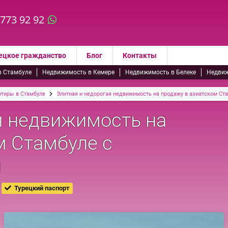
 773 92 92
ецкое гражданство
Блог
Контакты
в Стамбуле
Недвижимость в Кемере
Недвижимость в Белеке
Недвиж
ртиры в Стамбуле
Элитная и недорогая недвижимость на продажу в азиатском Ст
я недвижимость на
м Стамбуле с
м
Турецкий паспорт