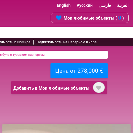
English
Русский
فارسی
العربية
0
Мои любимые объекты (
)
имость в Измире
Недвижимость на Северном Кипре
амбуле с турецким паспортом
Цена от 278,000 €
Добавить в Мои любимые объекты: