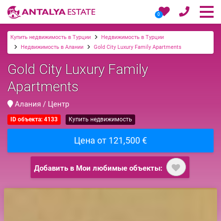
0
Купить недвижимость в Турции
Недвижимость в Турции
Недвижимость в Алании
Gold City Luxury Family Apartments
Gold City Luxury Family
Apartments
Алания / Центр
ID объекта: 4133
Купить недвижимость
Цена от 121,500 €
Добавить в Мои любимые объекты: