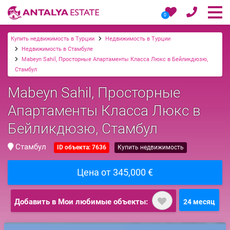
0
Купить недвижимость в Турции
Недвижимость в Турции
Недвижимость в Стамбуле
Mabeyn Sahil, Просторные Апартаменты Класса Люкс в Бейликдюзю,
Стамбул
Mabeyn Sahil, Просторные
Апартаменты Класса Люкс в
Бейликдюзю, Стамбул
Стамбул
ID объекта: 7636
Купить недвижимость
Цена от 345,000 €
Добавить в Мои любимые объекты:
24 месяц