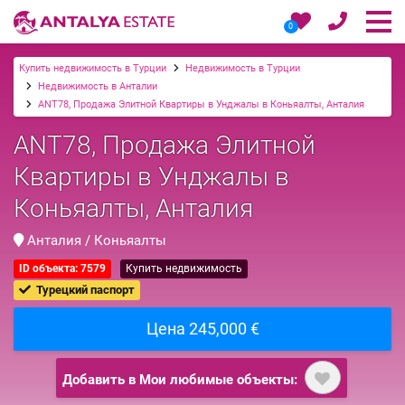
0
Купить недвижимость в Турции
Недвижимость в Турции
Недвижимость в Анталии
ANT78, Продажа Элитной Квартиры в Унджалы в Коньяалты, Анталия
ANT78, Продажа Элитной
Квартиры в Унджалы в
Коньяалты, Анталия
Анталия / Коньяалты
ID объекта: 7579
Купить недвижимость
Турецкий паспорт
Цена 245,000 €
Добавить в Мои любимые объекты: