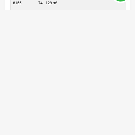
8155
74 - 128 m²
Цена от 150,000 €
ПОДРОБНЕЕ
ПРОДАНО
ANT92, Дешёвая Квартира без
Посредников в Коньяалты, Анталия
Анталия / Коньяалты