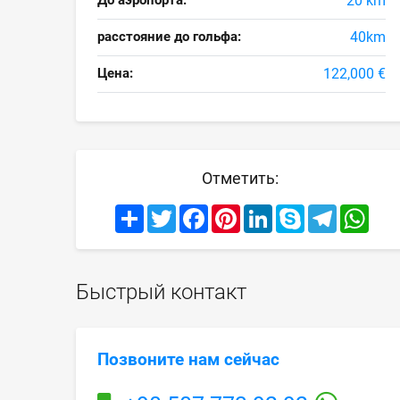
До аэропорта:
20 km
расстояние до гольфа:
40km
Цена:
122,000 €
Отметить:
Share
Twitter
Facebook
Pinterest
LinkedIn
Skype
Telegram
What
Быстрый контакт
Позвоните нам сейчас