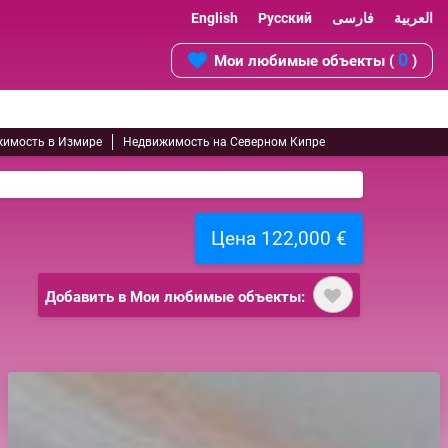
English
Русский
فارسی
العربية
0
Мои любимые объекты (
)
имость в Измире
Недвижимость на Северном Кипре
Цена 122,000 €
Добавить в Мои любимые объекты: