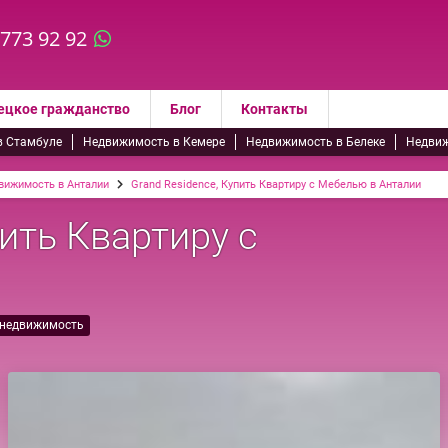
 773 92 92
ецкое гражданство
Блог
Контакты
в Стамбуле
Недвижимость в Кемере
Недвижимость в Белеке
Недвиж
вижимость в Анталии
Grand Residence, Купить Квартиру с Мебелью в Анталии
пить Квартиру с
 недвижимость