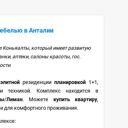
Мебелью в Анталии
е Коньяалты, который имеет развитую
нки, аптеки, салоны красоты, гос.
ости.
в
элитной
резиденции
планировкой
1+1,
 техникой. Комплекс находится в
ты
/
Лиман
. Можете
купить квартиру
,
м для комфортного проживания.
лексе: