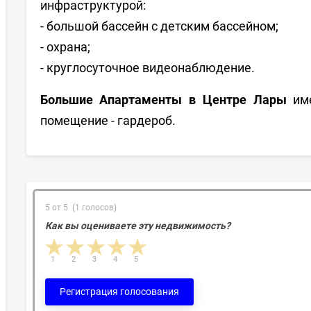
инфраструктурой:
- большой бассейн с детским бассейном;
- охрана;
- круглосуточное видеонаблюдение.
Большие Апартаменты в Центре Лары
име
помещение - гардероб.
5 от 5 (1 голосов)
Как вы оцениваете эту недвижимость?
1 star
2 stars
3 stars
4 stars
5 stars
1
2
3
4
5
Регистрация голосования