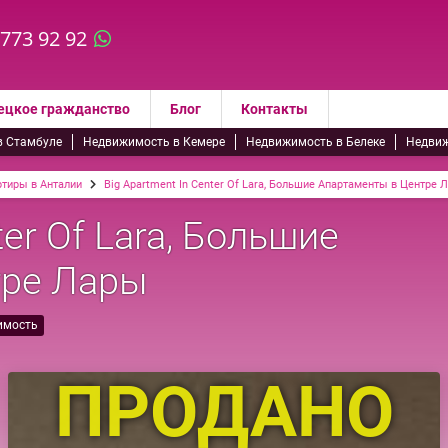
 773 92 92
ецкое гражданство
Блог
Контакты
в Стамбуле
Недвижимость в Кемере
Недвижимость в Белеке
Недвиж
ртиры в Анталии
Big Apartment In Center Of Lara, Большие Апартаменты в Центре 
ter Of Lara, Большие
тре Лары
имость
ПРОДАНО