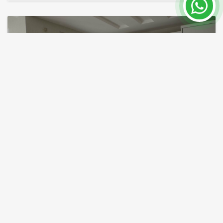
ANT110, Элитные Квартиры в
Резиденции в Лимане, Анталия
Анталия / Коньяалты
ID объекта
Площадь
7620
95 - 170 m²
Цена от 142,500 €