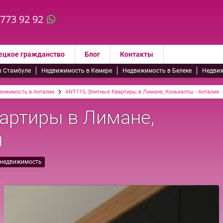
 773 92 92
ецкое гражданство
Блог
Контакты
в Стамбуле
Недвижимость в Кемере
Недвижимость в Белеке
Недвиж
вижимость в Анталии
ANT115, Элитные Квартиры в Лимане, Коньяалты - Анталия
артиры в Лимане,
я
 недвижимость