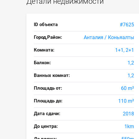
Детали недвижимости
ID объекта
#7625
Город,Район:
Анталия / Коньяалты
Комната:
1+1, 2+1
Балкон:
1,2
Ванных комнат:
1,2
Площадь от:
60 m²
Площадь до:
110 m²
Дата сдачи:
2018
До центра:
1km