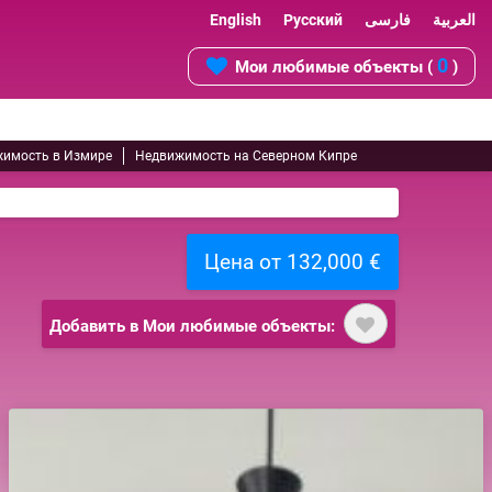
English
Русский
فارسی
العربية
0
Мои любимые объекты (
)
имость в Измире
Недвижимость на Северном Кипре
Цена от 132,000 €
Добавить в Мои любимые объекты: