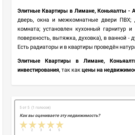
Элитные Квартиры в Лимане, Коньяалты - 
дверь, окна и межкомнатные двери ПВХ;
комната;
установлен кухонный гарнитур и 
поверхность, вытяжка, духовка
), в ванной -
Есть радиаторы и в квартиры проведён натур
Элитные Квартиры в Лимане, Коньяалт
инвестирования
, так как
цены на недвижимо
5 от 5 (1 голосов)
Как вы оцениваете эту недвижимость?
1 star
2 stars
3 stars
4 stars
5 stars
1
2
3
4
5