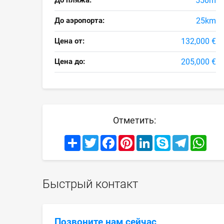
До пляжа:
550m
До аэропорта:
25km
Цена от:
132,000 €
Цена до:
205,000 €
Отметить:
Share
Twitter
Facebook
Pinterest
LinkedIn
Skype
Telegram
What
Быстрый контакт
Позвоните нам сейчас