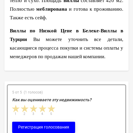
тепло и сухо. Площадь
виллы
составляет 420 м2.
Полностью
меблирована
и готова к проживанию.
Также есть сейф.
Виллы по Низкой Цене в Белеке-Виллы в
Турции
Вы можете уточнить все детали,
касающиеся процесса покупки и системы оплаты у
менеджеров по продажам нашей компании.
5 от 5 (1 голосов)
Как вы оцениваете эту недвижимость?
1 star
2 stars
3 stars
4 stars
5 stars
1
2
3
4
5
Регистрация голосования