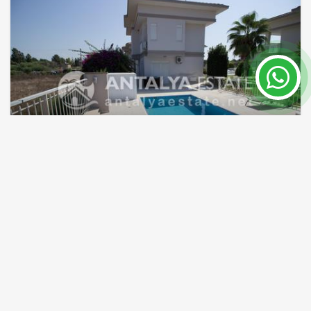
Купить Виллу с Бассейном и .частным
Садом в Белеке
Белек
ID объекта
Площадь
7770
160 m²
Цена 365,000 €
ПОДРОБНЕЕ