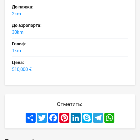
До пляжа:
2кm
До аэропорта:
30km
Гольф:
1km
Цена:
510,000 €
Отметить:
Share
Twitter
Facebook
Pinterest
LinkedIn
Skype
Telegram
WhatsApp