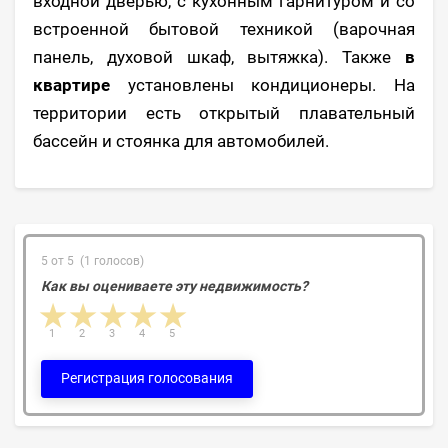
входной дверью, с кухонным гарнитуром и со
встроенной бытовой техникой (варочная
панель, духовой шкаф, вытяжка). Также
в
квартире
установлены кондиционеры. На
территории есть открытый плавательный
бассейн и стоянка для автомобилей.
5 от 5 (1 голосов)
Как вы оцениваете эту недвижимость?
1 star
2 stars
3 stars
4 stars
5 stars
1
2
3
4
5
Регистрация голосования