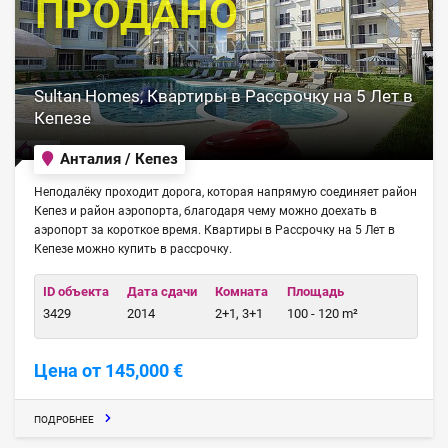
ПРОДАНО
Sultan Homes, Квартиры в Рассрочку на 5 Лет в
Кепезе
Анталия / Кепез
Неподалёку проходит дорога, которая напрямую соединяет район
Кепез и район аэропорта, благодаря чему можно доехать в
аэропорт за короткое время. Квартиры в Рассрочку на 5 Лет в
Кепезе можно купить в рассрочку.
ID объекта
Дата сдачи
Комната
Площадь
3429
2014
2+1, 3+1
100 - 120 m²
Цена от 145,000 €
ПОДРОБНЕЕ