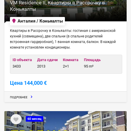
VM Residence II, Квартиры в Рассрочку в
Коньяалты
Анталия / Коньяалты
Квартиры в Рассрочку в Коньяалты: гостиная с американской
кухней (совмещена), две спальни (в спальне родителей
встроенная гардеробная), 1 ванная комната, балкон. В каждой
комнате установлен кондиционеры.
ID объекта
Дата сдачи
Комната
Площадь
3433
2013
2+1
95 m²
Цена 144,000 €
ПОДРОБНЕЕ
60 месяц