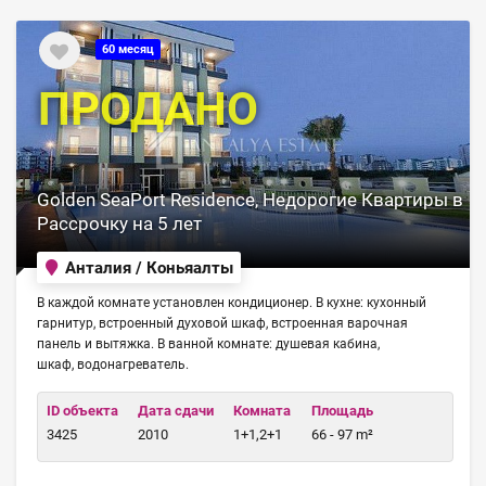
60 месяц
ПРОДАНО
Golden SeaPort Residence, Недорогие Квартиры в
Рассрочку на 5 лет
Анталия / Коньяалты
В каждой комнате установлен кондиционер. В кухне: кухонный
гарнитур, встроенный духовой шкаф, встроенная варочная
панель и вытяжка. В ванной комнате: душевая кабина,
шкаф, водонагреватель.
ID объекта
Дата сдачи
Комната
Площадь
3425
2010
1+1,2+1
66 - 97 m²