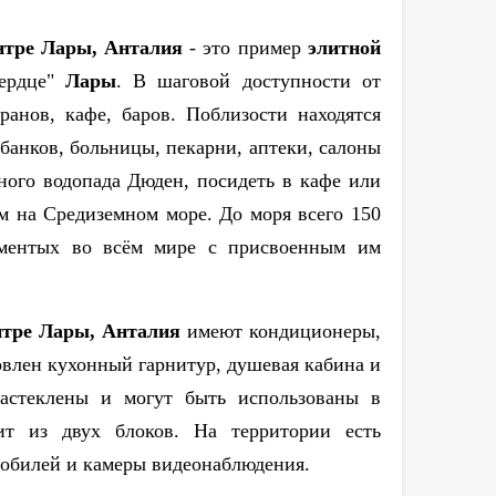
нтре Лары, Анталия
- это пример
элитной
ердце"
Лары
. В шаговой доступности от
ранов, кафе, баров. Поблизости находятся
банков, больницы, пекарни, аптеки, салоны
ого водопада Дюден, посидеть в кафе или
м на Средиземном море. До моря всего 150
аментых во всём мире с присвоенным им
нтре Лары, Анталия
имеют кондиционеры,
новлен кухонный гарнитур, душевая кабина и
астеклены и могут быть использованы в
ит из двух блоков. На территории есть
мобилей и камеры видеонаблюдения.