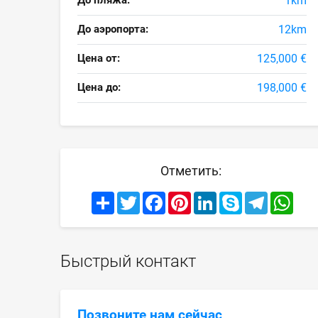
До пляжа:
1km
До аэропорта:
12km
Цена от:
125,000 €
Цена до:
198,000 €
Отметить:
Share
Twitter
Facebook
Pinterest
LinkedIn
Skype
Telegram
What
Быстрый контакт
Позвоните нам сейчас