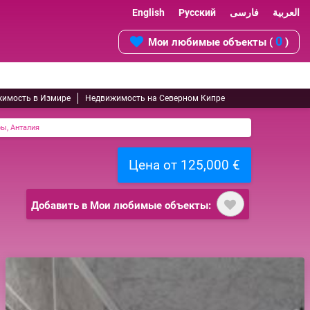
English
Русский
فارسی
العربية
0
Мои любимые объекты (
)
имость в Измире
Недвижимость на Северном Кипре
ры, Анталия
Цена от 125,000 €
Добавить в Мои любимые объекты: