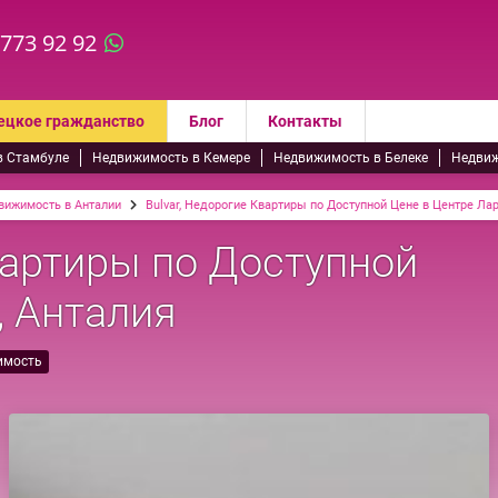
 773 92 92
ецкое гражданство
Блог
Контакты
в Стамбуле
Недвижимость в Кемере
Недвижимость в Белеке
Недвиж
вижимость в Анталии
Bulvar, Недорогие Квартиры по Доступной Цене в Центре Ла
вартиры по Доступной
, Анталия
имость