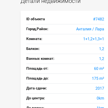
Детали недвижимости
ID объекта
#7482
Город,Район:
Анталия / Лара
Комната:
1+1,2+1,3+1
Балкон:
1,2
Ванных комнат:
1,2
Площадь от:
60 m²
Площадь до:
175 m²
Дата сдачи:
2017
До центра:
0km