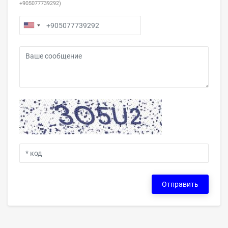
+905077739292)
Отправить