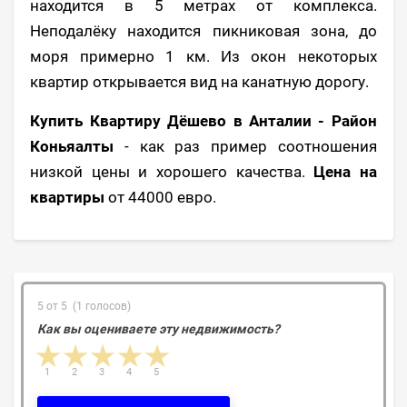
находится в 5 метрах от комплекса.
Неподалёку находится пикниковая зона, до
моря примерно 1 км. Из окон некоторых
квартир открывается вид на канатную дорогу.
Купить Квартиру Дёшево в Анталии - Район
Коньяалты
- как раз пример соотношения
низкой цены и хорошего качества.
Цена на
квартиры
от 44000 евро.
5 от 5 (1 голосов)
Как вы оцениваете эту недвижимость?
1 star
2 stars
3 stars
4 stars
5 stars
1
2
3
4
5