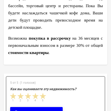
бассейн, торговый центр и рестораны. Пока Вы
будете наслаждаться чашечкой кофе дома, Ваши
дети будут проводить превосходное время на
детской площадке.
Возможна
покупка в рассрочку
на 36 месяцев с
первоначальным взносом в размере 30% от общей
стоимости квартиры
.
5 от 5 (1 голосов)
Как вы оцениваете эту недвижимость?
1 star
2 stars
3 stars
4 stars
5 stars
1
2
3
4
5