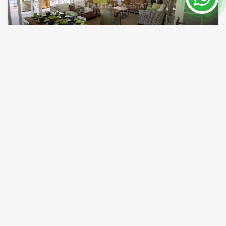
Calm, Виллы в Белеке - Виллы в Турции
Белек
ID объекта
Площадь
7337
175 m²
Цена 315,000 €
ПОДРОБНЕЕ