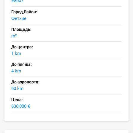
#8007
Город,Район:
Фетхие
Площадь:
m²
До центра:
1 km
До пляжа:
4 km
До аэропорта:
60 km
Цена:
630,000 €