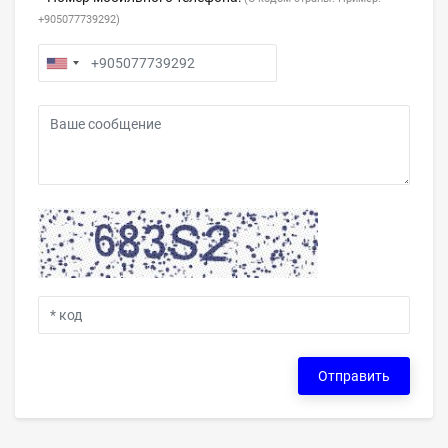
+905077739292)
Отправить