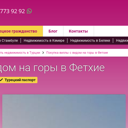
 773 92 92
ецкое гражданство
Блог
Контакты
в Стамбуле
Недвижимость в Кемере
Недвижимость в Белеке
Недвиж
ить недвижимость в Турции
Покупка виллы с видом на горы в Фетхие
дом на горы в Фетхие
Турецкий паспорт