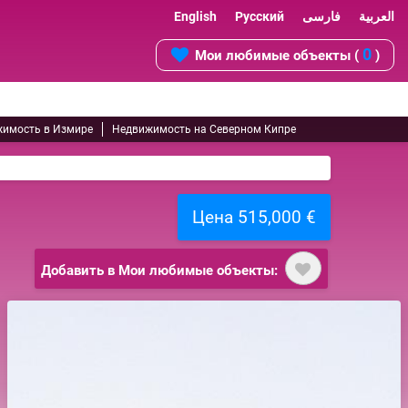
English
Русский
فارسی
العربية
0
Мои любимые объекты (
)
имость в Измире
Недвижимость на Северном Кипре
Цена 515,000 €
Добавить в Мои любимые объекты: