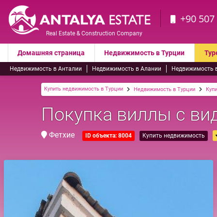
+90 507
Real Estate & Construction Company
Домашняя страница
Недвижимость в Турции
Тур
Недвижимость в Анталии
Недвижимость в Алании
Недвижимость 
Купить недвижимость в Турции
Недвижимость в Турции
Куп
Покупка виллы с ви
Фетхие
ID объекта: 8004
Купить недвижимость