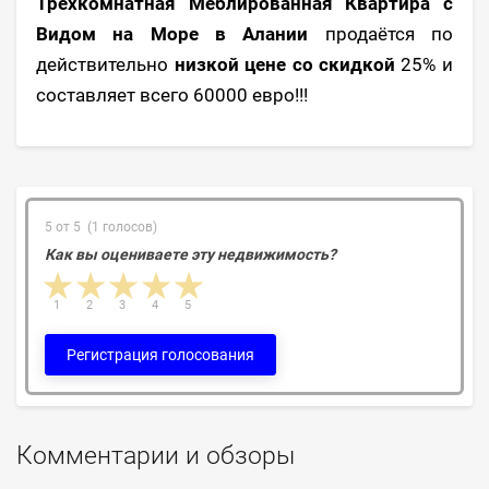
Трёхкомнатная Меблированная Квартира с
Видом на Море в Алании
продаётся по
действительно
низкой цене со скидкой
25% и
составляет всего 60000 евро!!!
5 от 5 (1 голосов)
Как вы оцениваете эту недвижимость?
1 star
2 stars
3 stars
4 stars
5 stars
1
2
3
4
5
Регистрация голосования
Комментарии и обзоры