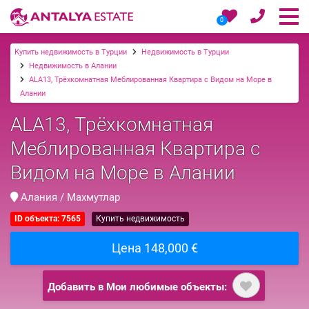
0
Купить недвижимость в Турции
Недвижимость в Турции
Недвижимость в Алании
ALA13, Трёхкомнатная Меблированная Квартира с Видом на Море в
Алании
ALA13, Трёхкомнатная
Меблированная Квартира с
Видом на Море в Алании
Алания / Махмутлар
ID объекта: 7565
Купить недвижимость
Цена 148,000 €
Добавить в Мои любимые объекты: