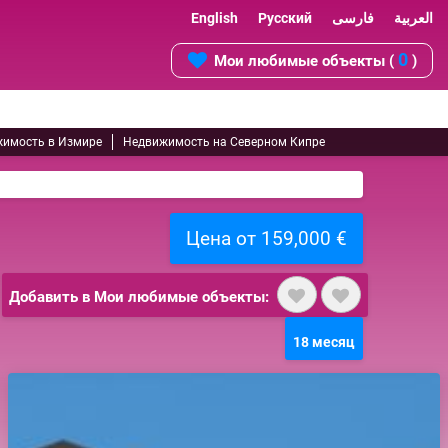
English
Русский
فارسی
العربية
0
Мои любимые объекты (
)
имость в Измире
Недвижимость на Северном Кипре
Цена от 159,000 €
Добавить в Мои любимые объекты:
18 месяц