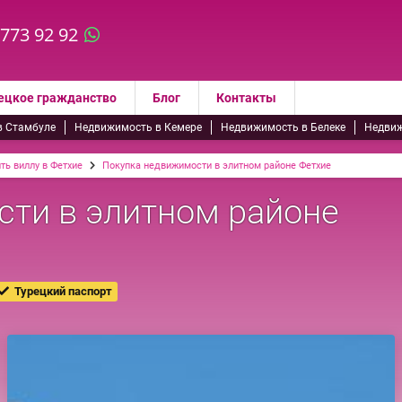
 773 92 92
ецкое гражданство
Блог
Контакты
в Стамбуле
Недвижимость в Кемере
Недвижимость в Белеке
Недвиж
ть виллу в Фетхие
Покупка недвижимости в элитном районе Фетхие
ти в элитном районе
Турецкий паспорт