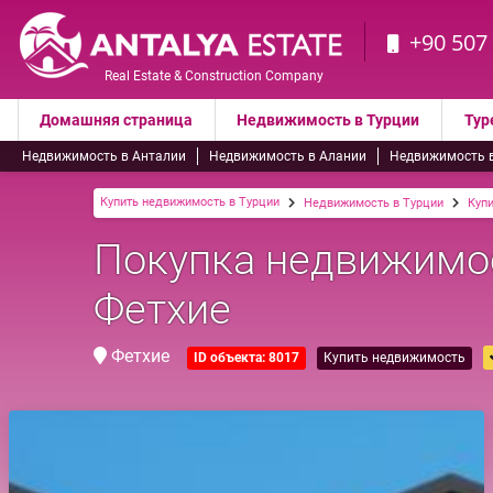
+90 507
Real Estate & Construction Company
Домашняя страница
Недвижимость в Турции
Тур
Недвижимость в Анталии
Недвижимость в Алании
Недвижимость 
Купить недвижимость в Турции
Недвижимость в Турции
Купи
Покупка недвижимос
Фетхие
Фетхие
ID объекта: 8017
Купить недвижимость