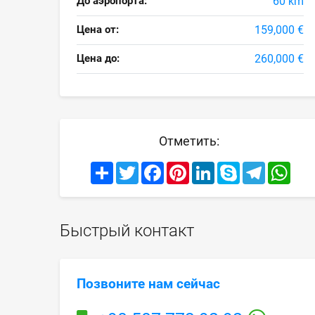
До аэропорта:
60 km
Цена от:
159,000 €
Цена до:
260,000 €
Отметить:
Share
Twitter
Facebook
Pinterest
LinkedIn
Skype
Telegram
What
Быстрый контакт
Позвоните нам сейчас