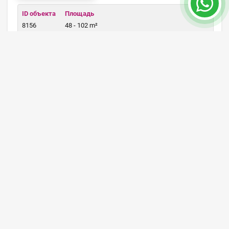
ID объекта
Площадь
8156
48 - 102 m²
Цена от 93,000 €
ПОДРОБНЕЕ
84 месяц
Купить недвижимость по доступной цене
на Северном Кипре недалеко от моря
2022