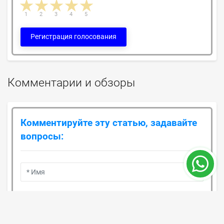
1 star
2 stars
3 stars
4 stars
5 stars
1
2
3
4
5
Регистрация голосования
Комментарии и обзоры
Комментируйте эту статью, задавайте
вопросы:
* Номер мобильного телефона:
(С кодом страны. Пример:
+905077739292)