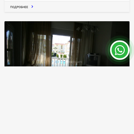
ПОДРОБНЕЕ
Marcello, Уютные Апартаменты в Центре
Белека
Белек
ID объекта
Площадь
7507
120 m²