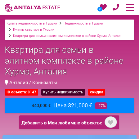
0
Купить недвижимость в Турции
Недвижимость в Турции
Купить квартиру в Турции
Квартира для семьи в элитном комплексе в районе Хурма, Анталия
Квартира для семьи в
элитном комплексе в районе
Хурма, Анталия
Анталия / Коньяалты
скидка
ID объекта: 8147
Купить недвижимость
Цена 321,000 €
440,000 €
- 27%
Добавить в Мои любимые объекты: