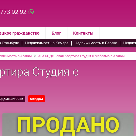
 773 92 92
ецкое гражданство
Блог
Контакты
в Стамбуле
Недвижимость в Кемере
Недвижимость в Белеке
Недвиж
вижимость в Алании
ALA14, Дешёвая Квартира Студия с Мебелью в Алании
ртира Студия с
скидка
недвижимость
ПРОДАНО