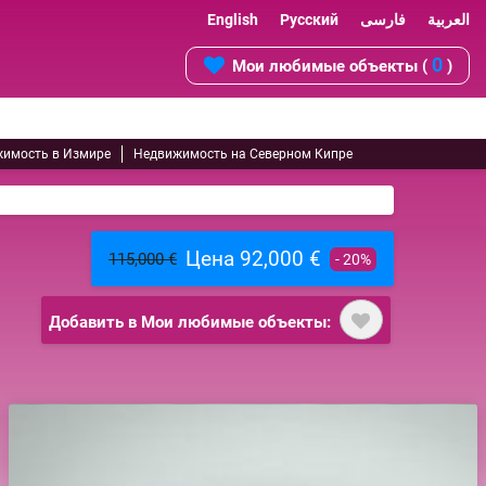
English
Русский
فارسی
العربية
0
Мои любимые объекты (
)
имость в Измире
Недвижимость на Северном Кипре
Цена 92,000 €
115,000 €
- 20%
Добавить в Мои любимые объекты: