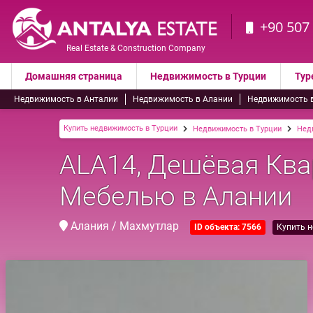
+90 507
Real Estate & Construction Company
Домашняя страница
Недвижимость в Турции
Тур
Недвижимость в Анталии
Недвижимость в Алании
Недвижимость 
Купить недвижимость в Турции
Недвижимость в Турции
Нед
ALA14, Дешёвая Ква
Мебелью в Алании
Алания / Махмутлар
ID объекта: 7566
Купить 