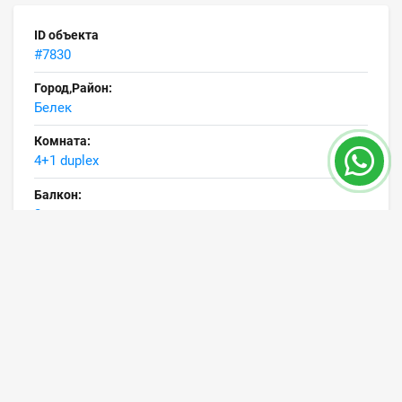
ID объекта
#7830
Город,Район:
Белек
Комната:
4+1 duplex
Балкон:
2
Ванных комнат:
2
Площадь от:
230 m²
Площадь до:
350 m²