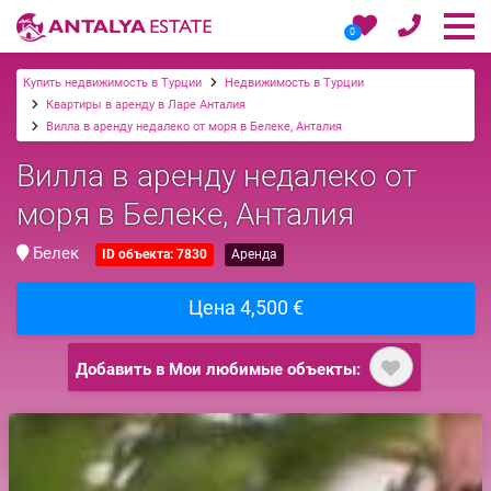
0
Купить недвижимость в Турции
Недвижимость в Турции
Квартиры в аренду в Ларе Анталия
Вилла в аренду недалеко от моря в Белеке, Анталия
Вилла в аренду недалеко от
моря в Белеке, Анталия
Белек
ID объекта: 7830
Аренда
Цена 4,500 €
Добавить в Мои любимые объекты: